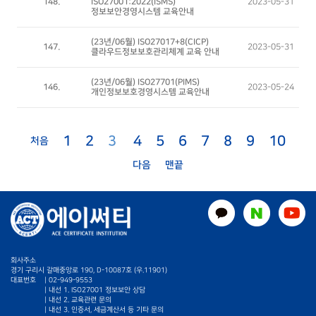
148.
ISO27001:2022(ISMS)
2023-05-31
정보보안경영시스템 교육안내
(23년/06월) ISO27017+8(CICP)
147.
2023-05-31
클라우드정보보호관리체계 교육 안내
(23년/06월) ISO27701(PIMS)
146.
2023-05-24
개인정보보호경영시스템 교육안내
1
2
3
4
5
6
7
8
9
10
처음
다음
맨끝
회사주소
경기 구리시 갈매중앙로 190, D-10087호 (우.11901)
대표번호
|
02-949-9553
| 내선 1. ISO27001 정보보안 상담
| 내선 2. 교육관련 문의
| 내선 3. 인증서, 세금계산서 등 기타 문의