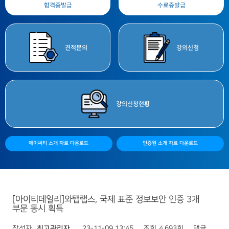
합격증
발급
수료증
발급
견적
문의
강의
신청
강의
신청현황
에이써티 소개 자료 다운로드
인증원 소개 자료 다운로드
[아이티데일리]와탭랩스, 국제 표준 정보보안 인증 3개
부문 동시 획득
작성자
최고관리자
23-11-09 13:45
조회
4,693회
댓글