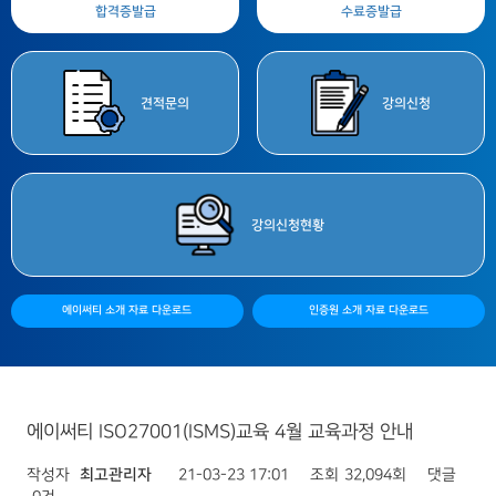
합격증
발급
수료증
발급
견적
문의
강의
신청
강의
신청현황
에이써티 소개 자료 다운로드
인증원 소개 자료 다운로드
에이써티 ISO27001(ISMS)교육 4월 교육과정 안내
작성자
최고관리자
21-03-23 17:01
조회
32,094회
댓글