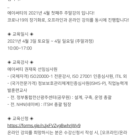
_
에이써티의 2021년 4월 첫째주 주말강의 입니다!
코로나19의 장기화로, 오프라인과 온라인 강의를 동시에 진행합니다!
◈ 교육일시 ◈
2021년 4월 3일 토요일 ~ 4일 일요일 (주말과정)
10:00~17:00
◈ 교육강사 ◈
에이써티 권재욱 선임심사원
- ​(국제자격) ISO20000-1 전문강사, ISO 27001 인증심사원, ITIL 외
- (국가전문가격) 정보보호관리체계인증심사원(ISMS-P), 직업능력개
발훈련교사
- 전. 정부통합전산광주센터(공무원) : 설계, 구축, 운영 총괄
- 전. NHN(네이버) : ITSM 총괄 팀장
◈ 교육신청 ◈
https://forms.gle/nJjxFVZygBwhrjWy9
온라인 강의를 희망하시는 분은 수강신청서 작성 시, [오프라인/온라