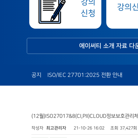
강의
강의
신청
에이써티 소개 자료 다
공지
ISO/IEC 27701:2025 전환 안내
(12월)ISO27017&8(CI,PII)CLOUD정보보호관
작성자
최고관리자
21-10-26 16:02
조회
37,427회