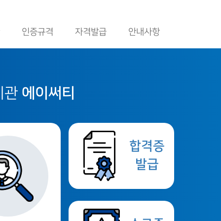
인증규격
자격발급
안내사항
수기관
에이써티
합격증
발급