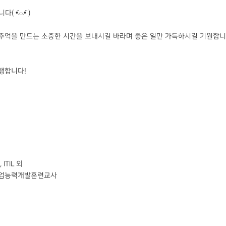
•᷄⌓•᷅ )
추억을 만드는 소중한 시간을 보내시길 바라며 좋은 일만 가득하시길 기원합니다
행합니다!
ITIL 외
 직업능력개발훈련교사